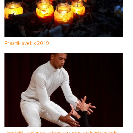
Praznik svetilk 2019
Umetniški večer ob ustanovitvi prve waldorfske šole,