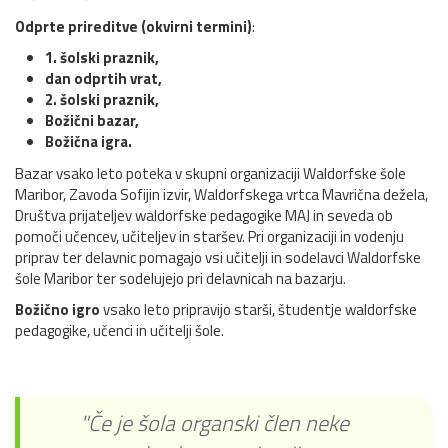
Odprte prireditve (okvirni termini)
:
1. šolski praznik,
dan odprtih vrat,
2. šolski praznik,
Božični bazar
,
Božična igra.
Bazar vsako leto poteka v skupni organizaciji Waldorfske šole
Maribor, Zavoda Sofijin izvir, Waldorfskega vrtca Mavrična dežela,
Društva prijateljev waldorfske pedagogike MAJ in seveda ob
pomoči učencev, učiteljev in staršev. Pri organizaciji in vodenju
priprav ter delavnic pomagajo vsi učitelji in sodelavci Waldorfske
šole Maribor ter sodelujejo pri delavnicah na bazarju.
Božično igro
vsako leto pripravijo starši, študentje waldorfske
pedagogike, učenci in učitelji šole.
"Če je šola organski člen neke