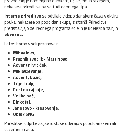
praznovanj je namenjena otrokom, učiteljem in staršem,
nekatere prireditve pa so tudi odprtega tipa.
Interne prireditve
se odvijajo v dopoldanskem času v okviru
pouka, nekatere pa popoldan skupaj s starši. Prireditve
predstavljajo del rednega programa šole in je udeležba na njih
obvezna.
Letos bomo v šoli praznovali:
Mihaelovo,
Praznik svetilk - Martinovo,
Adventni vrtiček,
Miklavževanje,
Advent, božič,
Trije kralji,
Pustno rajanje,
Velika noč,
Binkošti,
Janezovo - kresovanje,
Obisk SNG
Prireditve, odprte za javnost, se odvijajo v popoldanskem ali
večernem času.