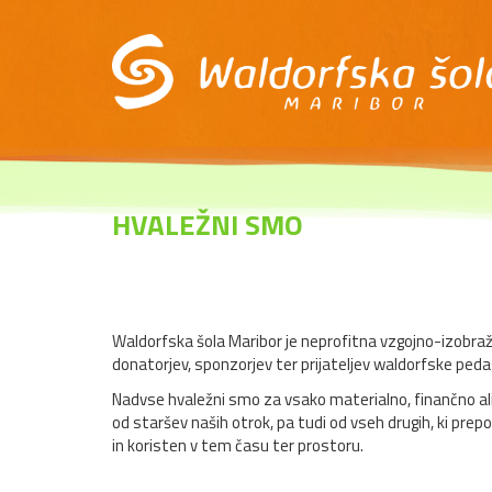
HVALEŽNI SMO
Waldorfska šola Maribor je neprofitna vzgojno-izobra
donatorjev, sponzorjev ter prijateljev waldorfske peda
Nadvse hvaležni smo za vsako materialno, finančno ali k
od staršev naših otrok, pa tudi od vseh drugih, ki pre
in koristen v tem času ter prostoru.