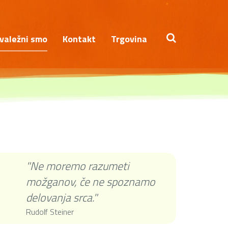
*
valežni smo
Kontakt
Trgovina
"Ne moremo razumeti
možganov, če ne spoznamo
delovanja srca."
Rudolf Steiner