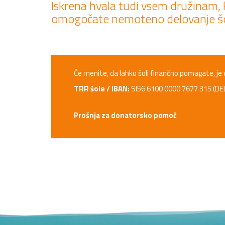
Iskrena hvala tudi vsem družinam, 
omogočate nemoteno delovanje šo
Če menite, da lahko šoli finančno pomagate, je
TRR šole / IBAN:
SI56 6100 0000 7677 315 (DE
Prošnja za donatorsko pomoč