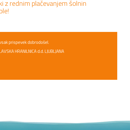
ki z rednim plačevanjem šolnin
le!
 vsak prispevek dobrodošel.
LAVSKA HRANILNICA d.d. LJUBLJANA