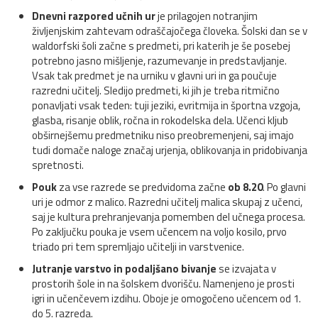
Dnevni razpored učnih ur
je prilagojen notranjim
življenjskim zahtevam odraščajočega človeka. Šolski dan se v
waldorfski šoli začne s predmeti, pri katerih je še posebej
potrebno jasno mišljenje, razumevanje in predstavljanje.
Vsak tak predmet je na urniku v glavni uri in ga poučuje
razredni učitelj. Sledijo predmeti, ki jih je treba ritmično
ponavljati vsak teden: tuji jeziki, evritmija in športna vzgoja,
glasba, risanje oblik, ročna in rokodelska dela. Učenci kljub
obširnejšemu predmetniku niso preobremenjeni, saj imajo
tudi domače naloge značaj urjenja, oblikovanja in pridobivanja
spretnosti.
Pouk
za vse razrede se predvidoma začne
ob 8.20
. Po glavni
uri je odmor z malico. Razredni učitelj malica skupaj z učenci,
saj je kultura prehranjevanja pomemben del učnega procesa.
Po zaključku pouka je vsem učencem na voljo kosilo, prvo
triado pri tem spremljajo učitelji in varstvenice.
Jutranje varstvo in podaljšano bivanje
se izvajata v
prostorih šole in na šolskem dvorišču. Namenjeno je prosti
igri in učenčevem izdihu. Oboje je omogočeno učencem od 1.
do 5. razreda.