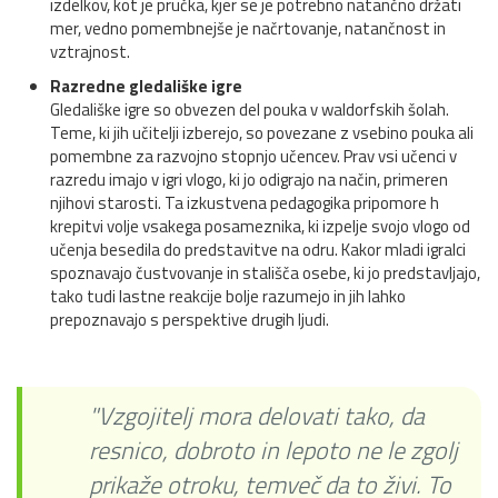
izdelkov, kot je pručka, kjer se je potrebno natančno držati
mer, vedno pomembnejše je načrtovanje, natančnost in
vztrajnost.
Razredne gledališke igre
Gledališke igre so obvezen del pouka v waldorfskih šolah.
Teme, ki jih učitelji izberejo, so povezane z vsebino pouka ali
pomembne za razvojno stopnjo učencev. Prav vsi učenci v
razredu imajo v igri vlogo, ki jo odigrajo na način, primeren
njihovi starosti. Ta izkustvena pedagogika pripomore h
krepitvi volje vsakega posameznika, ki izpelje svojo vlogo od
učenja besedila do predstavitve na odru. Kakor mladi igralci
spoznavajo čustvovanje in stališča osebe, ki jo predstavljajo,
tako tudi lastne reakcije bolje razumejo in jih lahko
prepoznavajo s perspektive drugih ljudi.
"Vzgojitelj mora delovati tako, da
resnico, dobroto in lepoto ne le zgolj
prikaže otroku, temveč da to živi. To