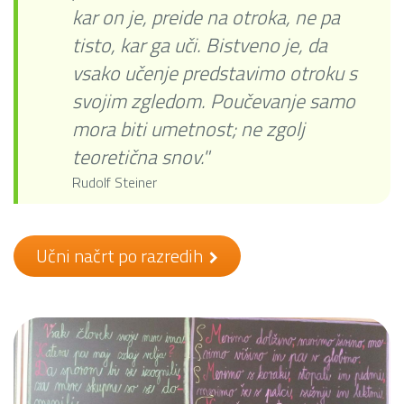
kar on je, preide na otroka, ne pa
tisto, kar ga uči. Bistveno je, da
vsako učenje predstavimo otroku s
svojim zgledom. Poučevanje samo
mora biti umetnost; ne zgolj
teoretična snov."
Rudolf Steiner
Učni načrt po razredih