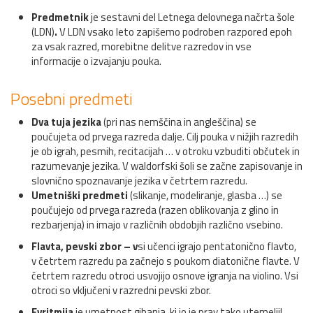
Predmetnik
je sestavni del Letnega delovnega načrta šole
(LDN)
.
V LDN vsako leto zapišemo podroben razpored epoh
za vsak razred, morebitne delitve razredov in vse
informacije o izvajanju pouka.
Posebni predmeti
Dva tuja jezika
(pri nas nemščina in angleščina) se
poučujeta od prvega razreda dalje. Cilj pouka v nižjih razredih
je ob igrah, pesmih, recitacijah … v otroku vzbuditi občutek in
razumevanje jezika. V waldorfski šoli se začne zapisovanje in
slovnično spoznavanje jezika v četrtem razredu.
Umetniški predmeti
(slikanje, modeliranje, glasba …) se
poučujejo od prvega razreda (razen oblikovanja z glino in
rezbarjenja) in imajo v različnih obdobjih različno vsebino.
Flavta, pevski zbor – v
si učenci igrajo pentatonično flavto,
v četrtem razredu pa začnejo s poukom diatonične flavte. V
četrtem razredu otroci usvojijo osnove igranja na violino. Vsi
otroci so vključeni v razredni pevski zbor.
Evritmija
je umetnost gibanja, ki jo je prav tako utemeljil