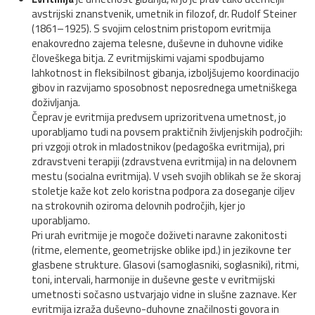
avstrijski znanstvenik, umetnik in filozof, dr. Rudolf Steiner
(1861–1925). S svojim celostnim pristopom evritmija
enakovredno zajema telesne, duševne in duhovne vidike
človeškega bitja. Z evritmijskimi vajami spodbujamo
lahkotnost in fleksibilnost gibanja, izboljšujemo koordinacijo
gibov in razvijamo sposobnost neposrednega umetniškega
doživljanja.
Čeprav je evritmija predvsem uprizoritvena umetnost, jo
uporabljamo tudi na povsem praktičnih življenjskih področjih:
pri vzgoji otrok in mladostnikov (pedagoška evritmija), pri
zdravstveni terapiji (zdravstvena evritmija) in na delovnem
mestu (socialna evritmija). V vseh svojih oblikah se že skoraj
stoletje kaže kot zelo koristna podpora za doseganje ciljev
na strokovnih oziroma delovnih področjih, kjer jo
uporabljamo.
Pri urah evritmije je mogoče doživeti naravne zakonitosti
(ritme, elemente, geometrijske oblike ipd.) in jezikovne ter
glasbene strukture. Glasovi (samoglasniki, soglasniki), ritmi,
toni, intervali, harmonije in duševne geste v evritmijski
umetnosti sočasno ustvarjajo vidne in slušne zaznave. Ker
evritmija izraža duševno-duhovne značilnosti govora in