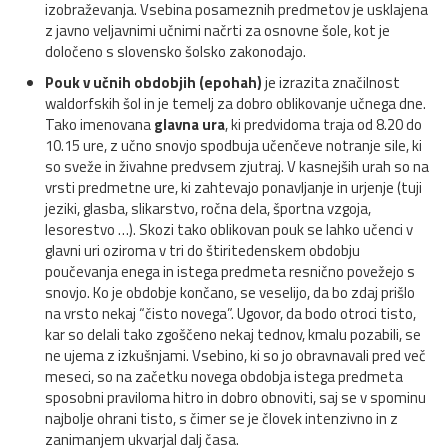
izobraževanja. Vsebina posameznih predmetov je usklajena
z javno veljavnimi učnimi načrti za osnovne šole, kot je
določeno s slovensko šolsko zakonodajo.
Pouk v učnih obdobjih (epohah)
je izrazita značilnost
waldorfskih šol in je temelj za dobro oblikovanje učnega dne.
Tako imenovana
glavna ura
, ki predvidoma traja od 8.20 do
10.15 ure, z učno snovjo spodbuja učenčeve notranje sile, ki
so sveže in živahne predvsem zjutraj. V kasnejših urah so na
vrsti predmetne ure, ki zahtevajo ponavljanje in urjenje (tuji
jeziki, glasba, slikarstvo, ročna dela, športna vzgoja,
lesorestvo …). Skozi tako oblikovan pouk se lahko učenci v
glavni uri oziroma v tri do štiritedenskem obdobju
poučevanja enega in istega predmeta resnično povežejo s
snovjo. Ko je obdobje končano, se veselijo, da bo zdaj prišlo
na vrsto nekaj “čisto novega”. Ugovor, da bodo otroci tisto,
kar so delali tako zgoščeno nekaj tednov, kmalu pozabili, se
ne ujema z izkušnjami. Vsebino, ki so jo obravnavali pred več
meseci, so na začetku novega obdobja istega predmeta
sposobni praviloma hitro in dobro obnoviti, saj se v spominu
najbolje ohrani tisto, s čimer se je človek intenzivno in z
zanimanjem ukvarjal dalj časa.