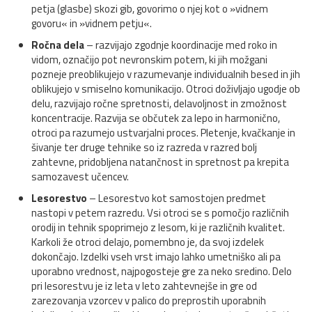
petja (glasbe) skozi gib, govorimo o njej kot o »vidnem
govoru« in »vidnem petju«.
Ročna dela
– razvijajo zgodnje koordinacije med roko in
vidom, označijo pot nevronskim potem, ki jih možgani
pozneje preoblikujejo v razumevanje individualnih besed in jih
oblikujejo v smiselno komunikacijo. Otroci doživljajo ugodje ob
delu, razvijajo ročne spretnosti, delavoljnost in zmožnost
koncentracije. Razvija se občutek za lepo in harmonično,
otroci pa razumejo ustvarjalni proces. Pletenje, kvačkanje in
šivanje ter druge tehnike so iz razreda v razred bolj
zahtevne, pridobljena natančnost in spretnost pa krepita
samozavest učencev.
Lesorestvo
– Lesorestvo kot samostojen predmet
nastopi v petem razredu. Vsi otroci se s pomočjo različnih
orodij in tehnik spoprimejo z lesom, ki je različnih kvalitet.
Karkoli že otroci delajo, pomembno je, da svoj izdelek
dokončajo. Izdelki vseh vrst imajo lahko umetniško ali pa
uporabno vrednost, najpogosteje gre za neko sredino. Delo
pri lesorestvu je iz leta v leto zahtevnejše in gre od
zarezovanja vzorcev v palico do preprostih uporabnih