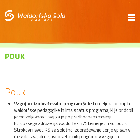
*
POUK
Pouk
Vzgojno-izobraževalni program šole
temelji na principih
waldorfske pedagogike in ima status programa, ki je pridobil
javno veljavnost, saj ga je po predhodnem mnenju
Evropskega združenja waldorfskih /Steinerjevih šol potrdil
Strokovni svet RS za splošno izobraževanje ter je vpisan v
razvide izvajalcev javno veljavnih programov vzgoje in