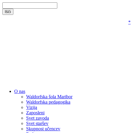
*
O nas
Waldorfska šola Maribor
Waldorfska pedagogika
Vizija
Zaposleni
Svet zavoda
Svet staršev
Skupnost učencev