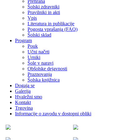
Prehrana
Šolski zdravniki
Pravilniki in akti
Vpis
Literatura in publikacije
Pogosta vprašanja (FAQ)
Šolski sklad
Program
Pouk
Učni načrti
Urniki
Šole v naravi
Obšolske dejavnosti
Praznovanja
Šolska knjižnica
Dogaja se
Galerija
Hvaležni smo
Kontakt
Trgovina
Informacije o zavodu v dostopni obliki