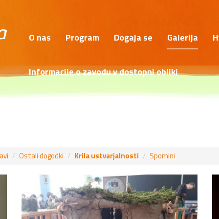
O nas
Program
Dogaja se
Galerija
H
Informacije o zavodu v dostopni obliki
avi
Ostali dogodki
Krila ustvarjalnosti
Spomini