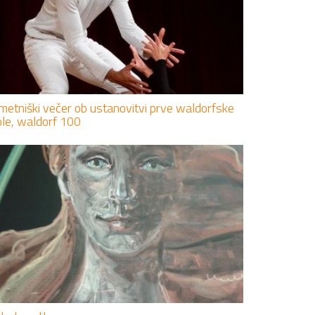
metniški večer ob ustanovitvi prve waldorfske
ole, waldorf 100