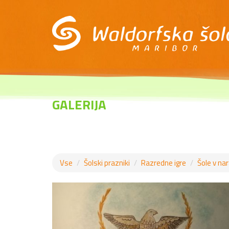
GALERIJA
Vse
Šolski prazniki
Razredne igre
Šole v nar