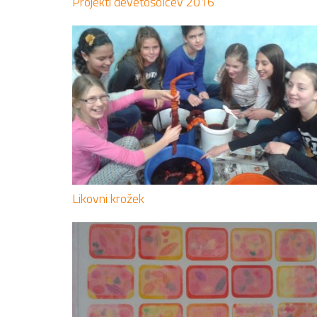
Projekti devetošolcev 2016
Likovni krožek