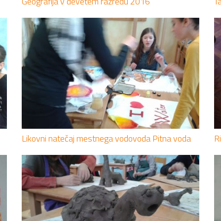
Geografija v devetem razredu 2016
T
Likovni natečaj mestnega vodovoda Pitna voda
R