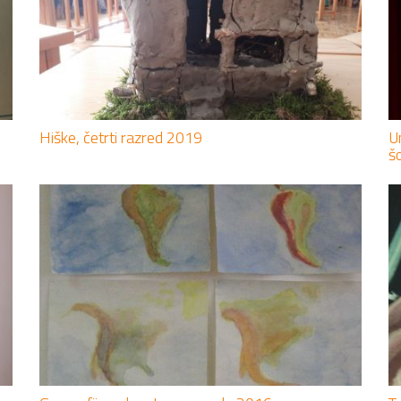
Hiške, četrti razred 2019
U
š