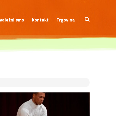
*
valežni smo
Kontakt
Trgovina