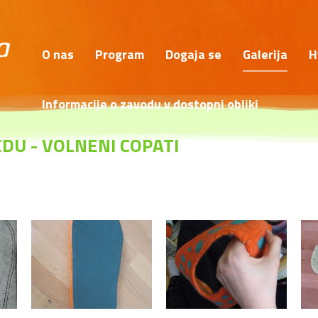
O nas
Program
Dogaja se
Galerija
H
Informacije o zavodu v dostopni obliki
DU - VOLNENI COPATI