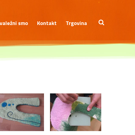
*
valežni smo
Kontakt
Trgovina